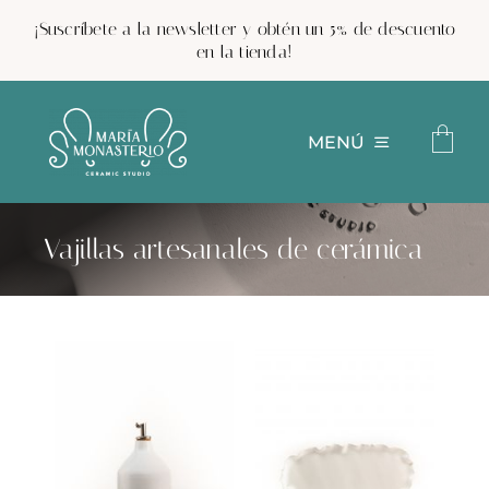
Saltar
¡Suscríbete a la newsletter y obtén un 5% de descuento
al
en la tienda!
contenido
MENÚ
Proyectos
Vajillas artesanales de cerámica
Hagamos algo juntos
Conóceme
Clases de cerámica