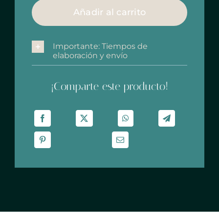
cm
Añadir al carrito
"Reflejos"
cantidad
Importante: Tiempos de
elaboración y envío
¡Comparte este producto!