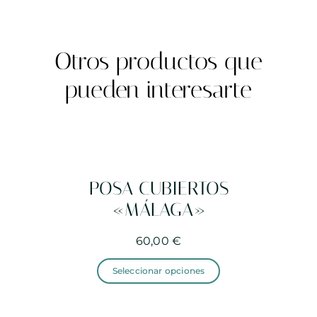
Otros productos que
pueden interesarte
POSA CUBIERTOS
«MÁLAGA»
60,00
€
Este
producto
Seleccionar opciones
tiene
múltiples
variantes.