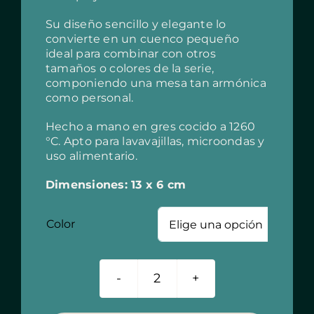
Su diseño sencillo y elegante lo
convierte en un cuenco pequeño
ideal para combinar con otros
tamaños o colores de la serie,
componiendo una mesa tan armónica
como personal.
Hecho a mano en gres cocido a 1260
°C. Apto para lavavajillas, microondas y
uso alimentario.
Dimensiones: 13 x 6 cm
Color

Cuenco
cerámica
13