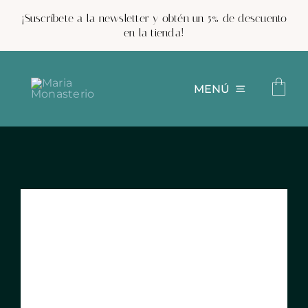
Saltar
¡Suscríbete a la newsletter y obtén un 5% de descuento
al
en la tienda!
contenido
MENÚ
Cerámica personalizada
Tienda
Proyectos
Trabaja con nosotros