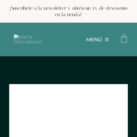
Saltar
¡Suscríbete a la newsletter y obtén un 5% de descuento
al
en la tienda!
contenido
MENÚ
Proyectos
Hagamos algo juntos
Conóceme
Clases de cerámica