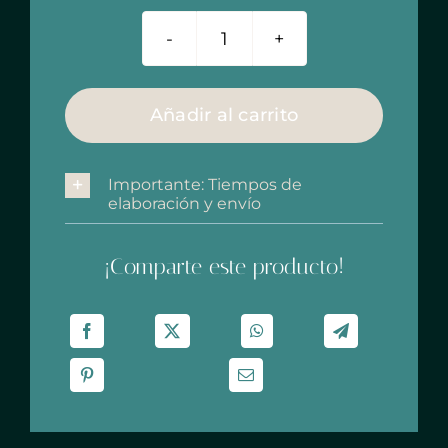
Set
desayuno
cerámica
"Málaga"
Añadir al carrito
cantidad
Importante: Tiempos de
elaboración y envío
¡Comparte este producto!