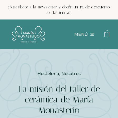
Saltar
¡Suscríbete a la newsletter y obtén un 5% de descuento
al
en la tienda!
contenido
MENÚ
Cerámica personalizada
Hostelería
,
Nosotros
Tienda
La misión del taller de
Proyectos
cerámica de María
Monasterio
Trabaja con nosotros